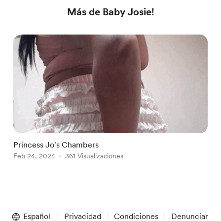
Más de Baby Josie!
Princess Jo's Chambers
S
Feb 24, 2024
361 Visualizaciones
F
Item
1
Español
Privacidad
Condiciones
Denunciar
of