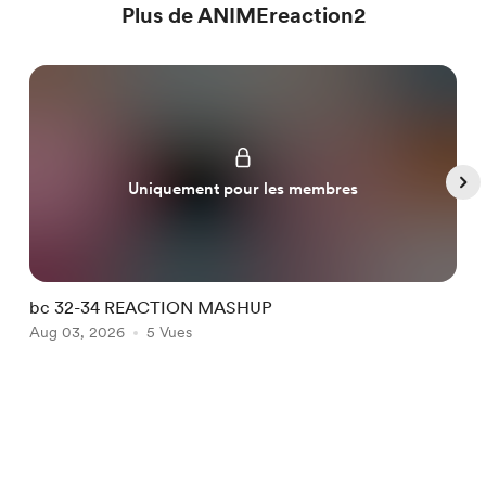
Plus de ANIMEreaction2
Uniquement pour les membres
bc 32-34 REACTION MASHUP
I
Aug 03, 2026
5 Vues
A
Item
1
of