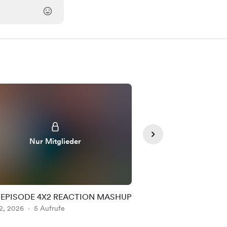
Nur Mitglieder
Nur Mit
 EPISODE 4X2 REACTION MASHUP
bc 28-31 REACTIO
2, 2026
5 Aufrufe
Aug 01, 2026
4 Aufru