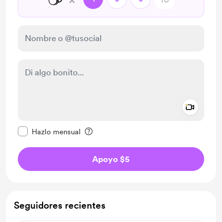
Add a 
Configurar este mensaje como privado
Hazlo mensual
Apoyo $5
Seguidores recientes