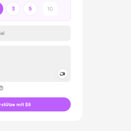
3
5
Add a video message
rivat kennzeichnen
stütze mit $5