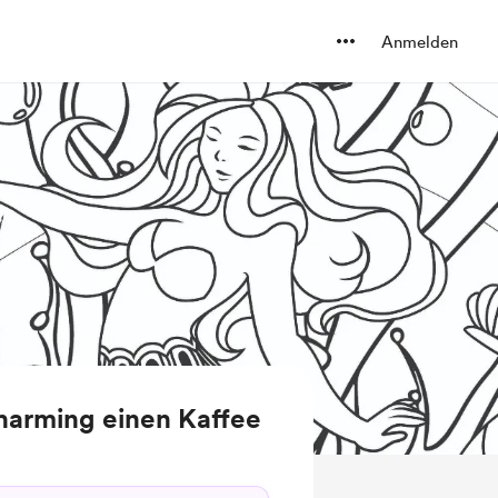
Anmelden
harming einen Kaffee