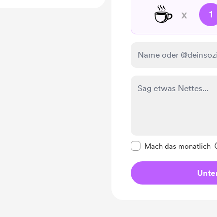
☕
x
1
Diese Nachricht als p
Mach das monatlich
Unter