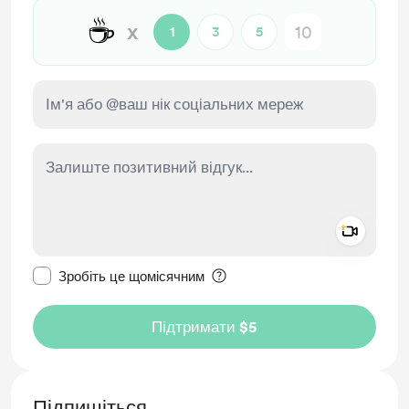
☕
x
1
3
5
Add a 
Зробити це повідомлення приватним
Зробіть це щомісячним
Підтримати $5
Підпишіться