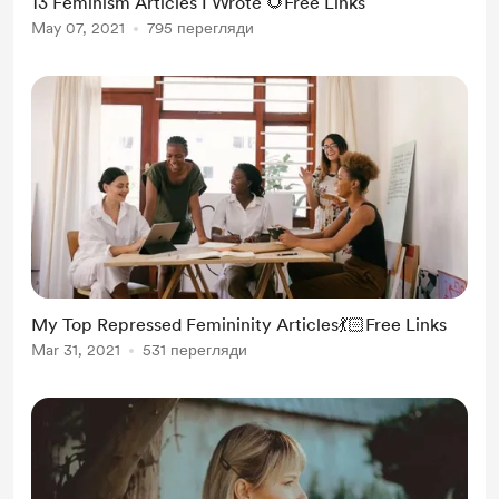
13 Feminism Articles I Wrote 🌻Free Links
May 07, 2021
795 перегляди
My Top Repressed Femininity Articles💃🏻Free Links
Mar 31, 2021
531 перегляди