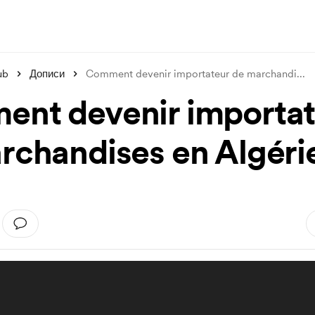
ub
Дописи
Comment devenir importateur de marchandi
...
nt devenir importat
rchandises en Algéri