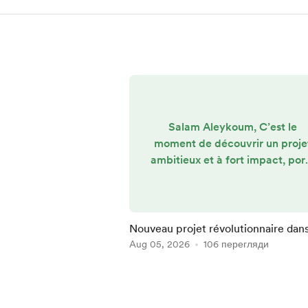
Salam Aleykoum, C’est le
moment de découvrir un proje
ambitieux et à fort impact, por
par l'un des nôtres ! Sofien, for
de plus de 15 ans d'expérienc
commerciale (notamment en
tant que Responsable
Nouveau projet révolutionnaire dan
commercial chez Fill Up Médi
l'ADC Family : Fuel Media Algérie !
Aug 05, 2026
106 перегляди
en France), lance Fuel Media
Algérie ! ⛽ Le projet en bref : 
Item
réseau national de publicité
1