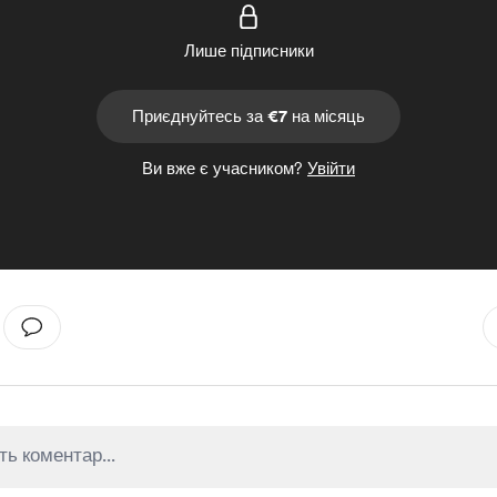
Лише підписники
Приєднуйтесь за €7 на місяць
Ви вже є учасником?
Увійти