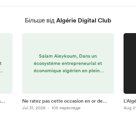
Більше від Algérie Digital Club
Salam Aleykoum, Dans un
t
écosystème entrepreneurial et
té
économique algérien en pleine
t
effervescence, disposer d'une
e
vitrine numérique robuste n'est
plus une option, c'est un
impératif. Que vous soyez
s
Ne ratez pas cette occasion en or de
L'Alg
a
porteur de projet cherchant à
mettre en lumière votre
Jul 31, 2026
105 перегляди
produ
Aug 0
attirer la lumière et à convaincre
projet/entreprise
Le
des investisseurs, ou une
entreprise établie souhaitant