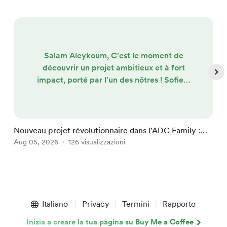
Salam Aleykoum, C’est le moment de
découvrir un projet ambitieux et à fort
impact, porté par l'un des nôtres ! Sofien,
fort de plus de 15 ans d'expérience
commerciale (notamment en tant que
Responsable commercial chez Fill Up
Média en France), lance Fuel Media
Nouveau projet révolutionnaire dans l'ADC Family :
M
Algérie ! ⛽ Le projet en bref : Le réseau
Fuel Media Algérie !
Aug 05, 2026
126 visualizzazioni
A
national de publicité digitale en stations-
service Le concept ? Adapter un modèle
?...
Item
1
Italiano
Privacy
Termini
Rapporto
of
5
Inizia a creare la tua pagina su Buy Me a Coffee