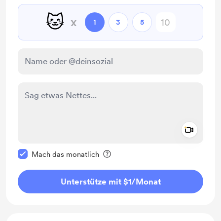
🐱
x
1
3
5
Add a 
Diese Nachricht als privat kennzeichnen
Mach das monatlich
Unterstütze mit $1
/Monat