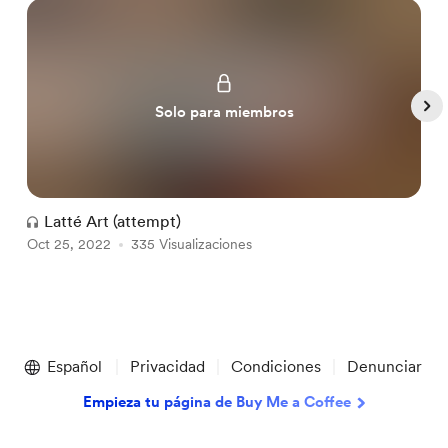
Solo para miembros
Latté Art (attempt)
Oct 25, 2022
335 Visualizaciones
D
Item
1
Español
Privacidad
Condiciones
Denunciar
of
4
Empieza tu página de Buy Me a Coffee