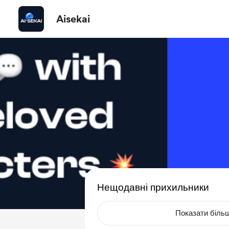
Aisekai
Нещодавні прихильники
Показати біль