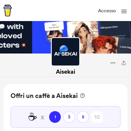
Accesso
Aisekai
Offri un caffè a Aisekai
☕
x
1
3
5