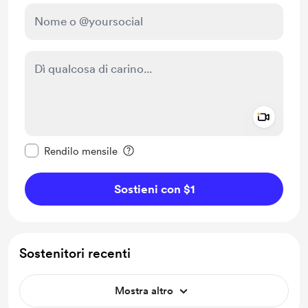
Add a 
Rendi questo messaggio privato
Rendilo mensile
Sostieni con $1
Sostenitori recenti
Mostra altro