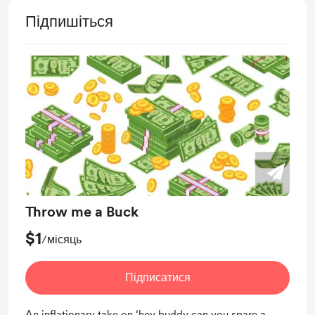
Підпишіться
Throw me a Buck
$1
/місяць
Підписатися
An inflationary take on ‘hey buddy can you spare a