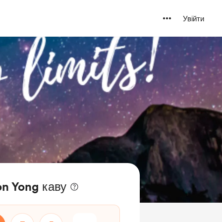
Увійти
on Yong каву