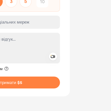
3
5
Add a video message
ення приватним
им
дтримати $5