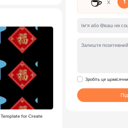
☕
x
1
Зробити це повідомл
Зробіть це щомісячн
Пі
 Template for Create