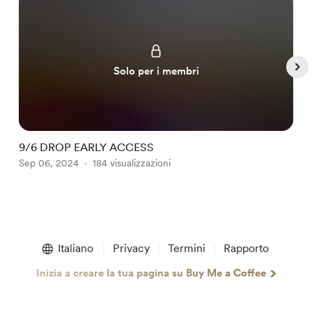
Solo per i membri
9/6 DROP EARLY ACCESS
B
Sep 06, 2024
184 visualizzazioni
N
Item
1
Italiano
Privacy
Termini
Rapporto
of
5
Inizia a creare la tua pagina su Buy Me a Coffee