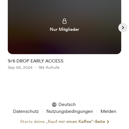
Nur Mitglieder
9/6 DROP EARLY ACCESS
B
Sep 06, 2024
184 Aufrufe
N
Item
1
of
Deutsch
5
Datenschutz
Nutzungsbedingungen
Melden
Starte deine „Kauf mir einen Kaffee“-Seite