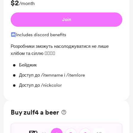
$2
/month
Join
Includes discord benefits
Розробники зможуть насолоджуватися не лише
хлібом та сіллю 👉🏻👈🏻
Бейджик
Доступ до /itemname і /itemlore
Доступ до /nickcolor
Buy zulf4 a beer