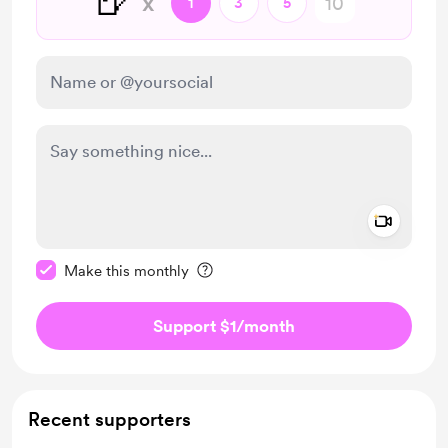
🍺
x
1
3
5
Add a 
Make this message private
Make this monthly
Support $1
/month
Recent supporters