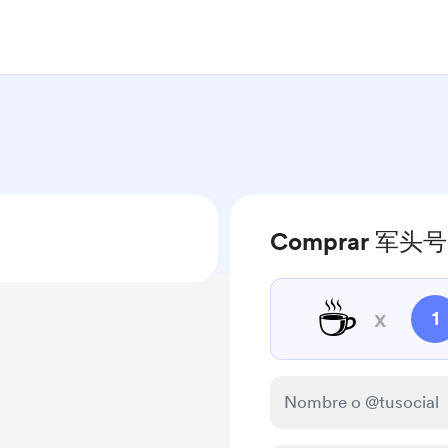
Comprar 军头号 
☕
x
1