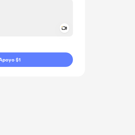
Add a video message
aje como privado
Apoyo $1