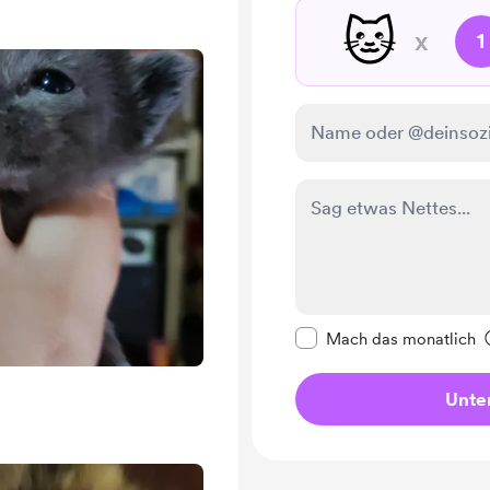
🐱
x
1
Diese Nachricht als p
Mach das monatlich
Unter