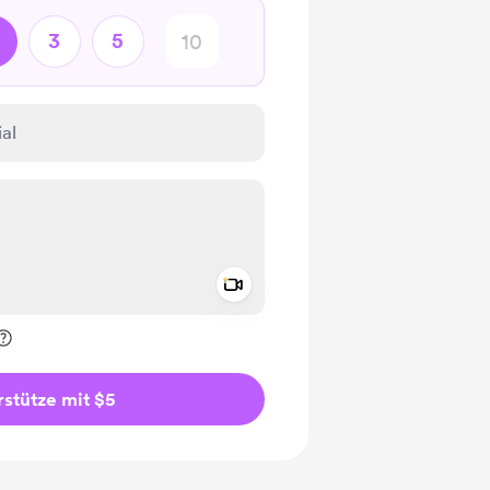
3
5
Add a video message
rivat kennzeichnen
stütze mit $5