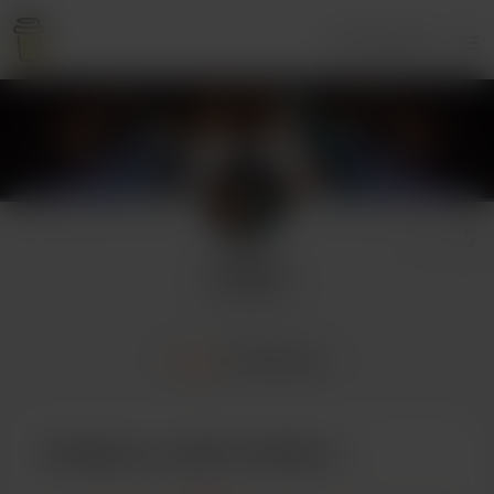
Se connecter
Yonkha
2 donateurs
Accueil
Publications
Achetez un café à Yonkha