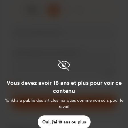
☕
x
1
3
5
Add a 
Rendre ce message privé
Vous devez avoir 18 ans et plus pour voir ce
Rendez cela mensuel
contenu
Yonkha
a publié des articles marqués comme non sûrs pour le
Soutenir 5 $
/mois
travail.
Oui, j'ai 18 ans ou plus