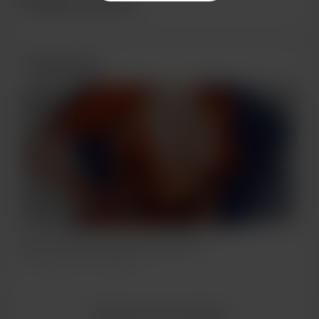
Donateurs récents
Publications
Meet my beloved succubus Riezza!
Jun 03, 2022
395 Vues
Afficher tous les messages