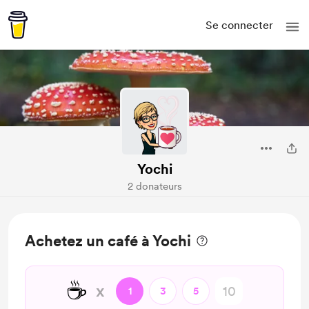
Se connecter
Yochi
2 donateurs
Achetez un café à Yochi
☕
x
1
3
5