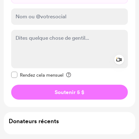
Add a 
Rendre ce message privé
Rendez cela mensuel
Soutenir 5 $
Donateurs récents