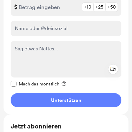
$
+10
+25
+50
Add a 
Diese Nachricht als privat kennzeichnen
Mach das monatlich
Unterstützen
Jetzt abonnieren