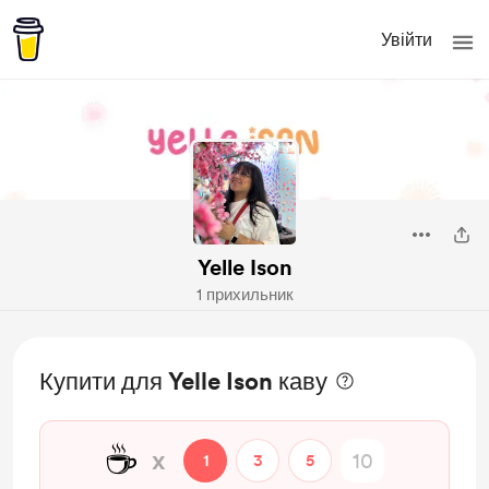
Увійти
Yelle Ison
1 прихильник
Купити для Yelle Ison каву
☕
x
1
3
5