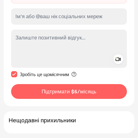
Add a 
Зробити це повідомлення приватним
Зробіть це щомісячним
Підтримати $5
/місяць
Нещодавні прихильники