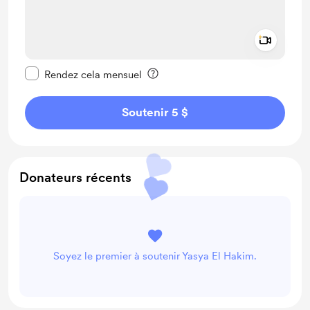
Add a 
Rendre ce message privé
Rendez cela mensuel
Soutenir 5 $
Donateurs récents
Soyez le premier à soutenir Yasya El Hakim.