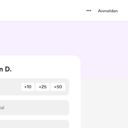
Anmelden
n D.
+10
+25
+50