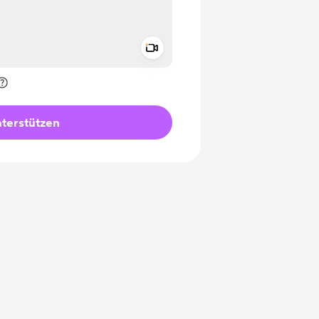
Add a video message
rivat kennzeichnen
terstützen