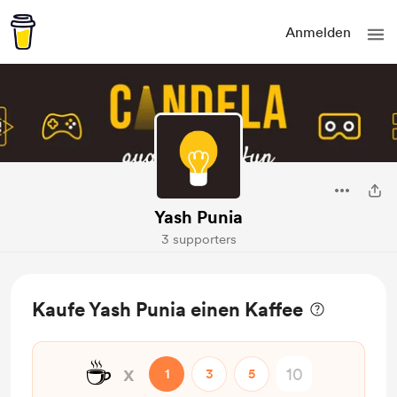
Anmelden
Yash Punia
3 supporters
Kaufe Yash Punia einen Kaffee
☕
x
1
3
5