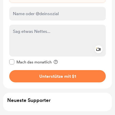
Add a 
Diese Nachricht als privat kennzeichnen
Mach das monatlich
Unterstütze mit $1
Neueste Supporter