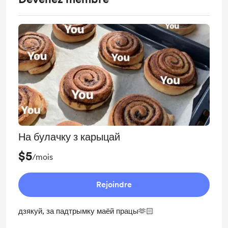
На булачку з карыцай
$5
/mois
Rejoindre
дзякуй, за падтрымку маёй працы🫶🏻