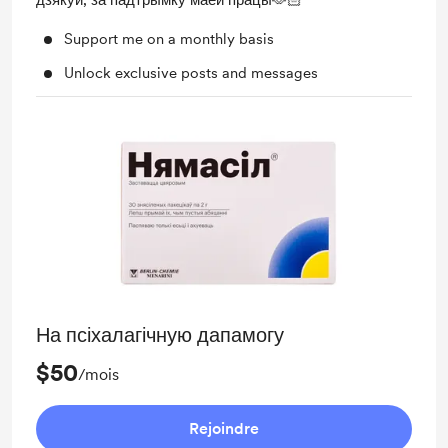
дзякуй, за падтрымку маёй працы🫶🏻
Support me on a monthly basis
Unlock exclusive posts and messages
На псіхалагічную дапамогу
$50
/mois
Rejoindre