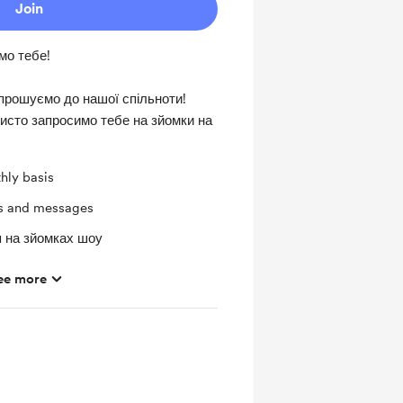
Join
мо тебе!
апрошуємо до нашої спільноти!
бисто запросимо тебе на зйомки на
hly basis
ts and messages
я на зйомках шоу
ee more