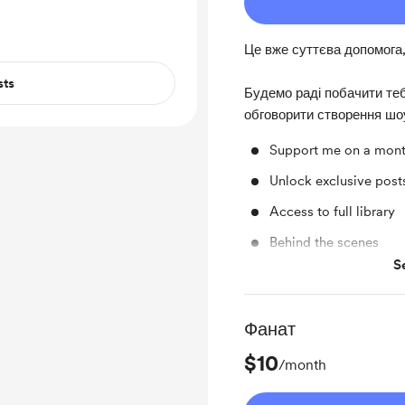
Це вже суттєва допомога
sts
Будемо раді побачити теб
обговорити створення шоу
Support me on a mont
Unlock exclusive pos
Access to full library
Behind the scenes
S
Згадка у випуску
Фанат
$10
/month