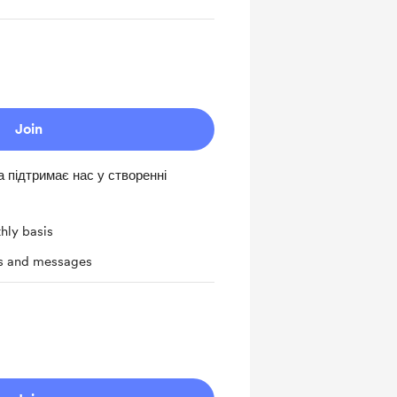
Join
 підтримає нас у створенні
hly basis
ts and messages