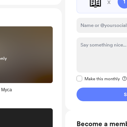
📖
x
1
only
Make this message pr
Make this monthly
и Муса
S
Become a mem