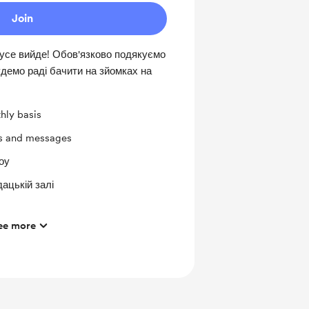
Join
 усе вийде! Обов'язково подякуємо
удемо раді бачити на зйомках на
hly basis
ts and messages
оу
ацькій залі
ee more