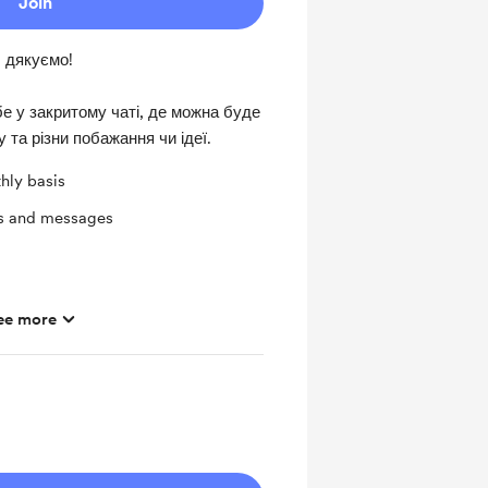
Join
, дякуємо!
е у закритому чаті, де можна буде
 та різни побажання чи ідеї.
hly basis
ts and messages
ee more