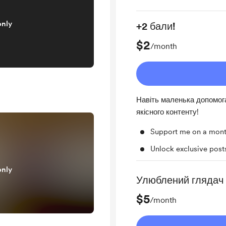
only
+2 бали!
$2
/month
Навіть маленька допомога
якісного контенту!
Support me on a mont
Unlock exclusive pos
only
Улюблений глядач
$5
/month