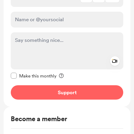
Add a 
Make this message private
Make this monthly
Support
Become a member