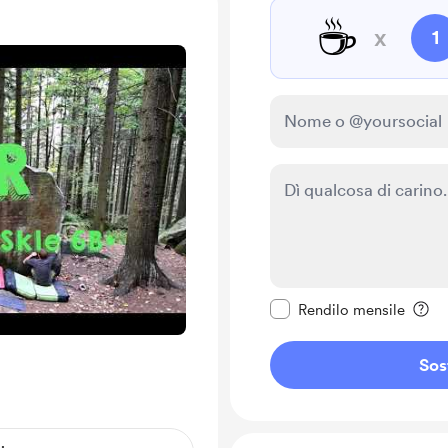
☕
x
1
Rendi questo messagg
Rendilo mensile
Sos