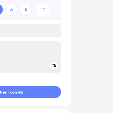
3
5
Add a video message
io privato
tieni con €5