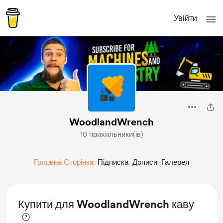
Увійти
WoodlandWrench
10 прихильники(ів)
Головна Сторінка
Підписка
Дописи
Галерея
Купити для WoodlandWrench каву