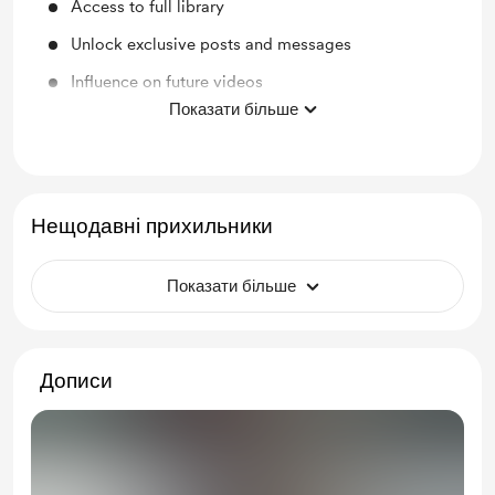
Access to full library
Unlock exclusive posts and messages
Influence on future videos
Показати більше
Behind the scenes content
Work in progress updates
Member role on forums
Нещодавні прихильники
Supporting me on a monthly basis
Показати більше
Дописи