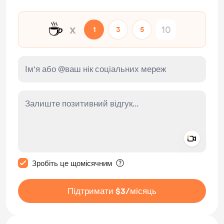
☕
x
1
3
5
Add a 
Зробити це повідомлення приватним
Зробіть це щомісячним
Підтримати $3
/місяць