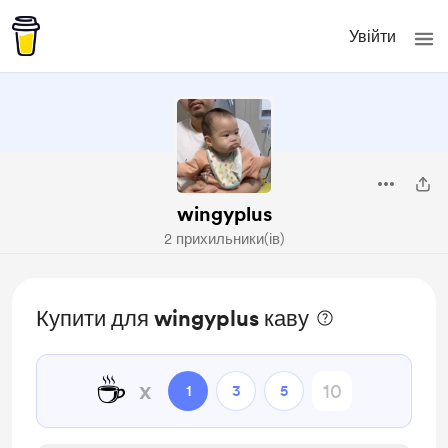
Увійти
wingyplus
2 прихильники(ів)
Купити для wingyplus каву
☕
x
1
3
5