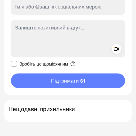
Add a 
Зробити це повідомлення приватним
Зробіть це щомісячним
Підтримати $1
Нещодавні прихильники