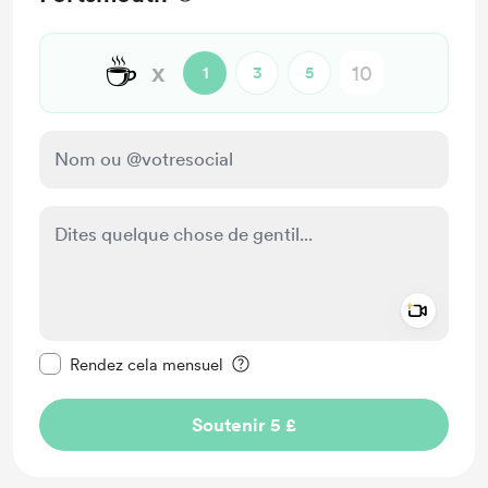
☕
x
1
3
5
Add a 
Rendre ce message privé
Rendez cela mensuel
Soutenir 5 £