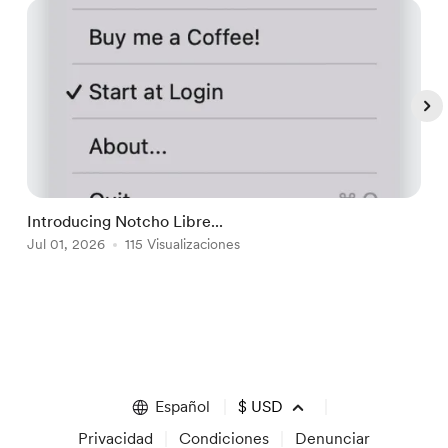
Introducing Notcho Libre...
I
Jul 01, 2026
115 Visualizaciones
J
Item
1
of
5
Español
$
USD
Privacidad
Condiciones
Denunciar