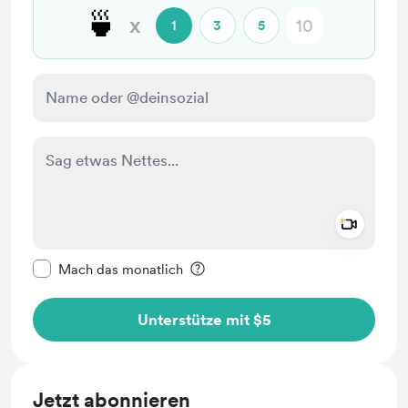
🍵
x
1
3
5
Add a 
Diese Nachricht als privat kennzeichnen
Mach das monatlich
Unterstütze mit $5
Jetzt abonnieren