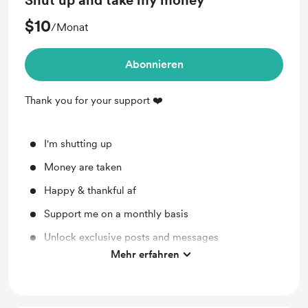
Shut up and take my money
$10
/Monat
Abonnieren
Thank you for your support ❤️
I'm shutting up
Money are taken
Happy & thankful af
Support me on a monthly basis
Unlock exclusive posts and messages
Mehr erfahren
Early access