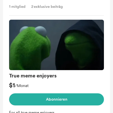
1
mitglied
2
exklusive beiträg
True meme enjoyers
$1
/Monat
Abonnieren
For all true meme enjoyers