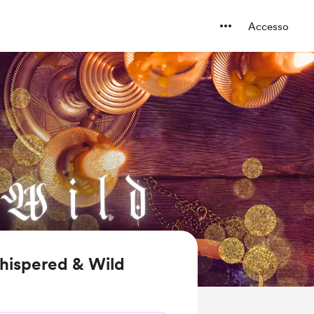
Accesso
Whispered & Wild