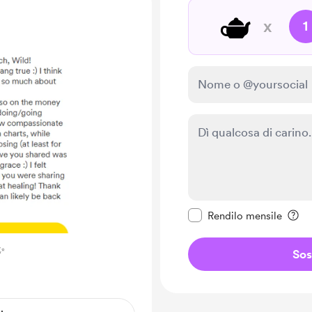
🫖
x
1
Rendi questo messagg
Rendilo mensile
✨
Sos