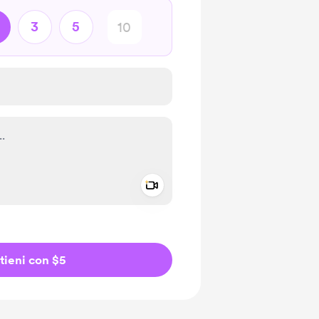
3
5
Add a video message
io privato
tieni con $5