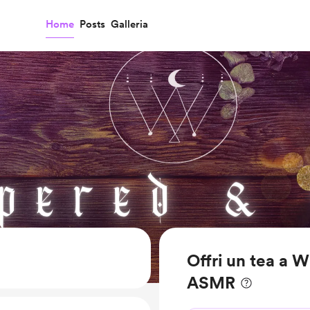
Home
Posts
Galleria
Offri un tea a 
ASMR