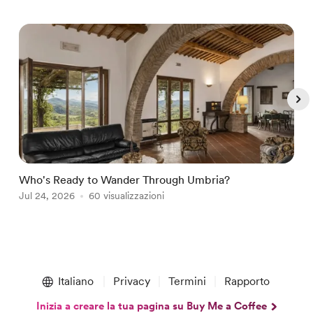
Who's Ready to Wander Through Umbria?
Y
Jul 24, 2026
60 visualizzazioni
J
Item
1
Italiano
Privacy
Termini
Rapporto
of
5
Inizia a creare la tua pagina su Buy Me a Coffee