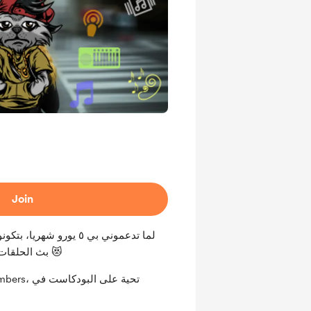
Join
لما تدعموني بي ٥ يورو ش
بث الحلقات، و تكاليف تعديل الفيديوهات 😻
 new members