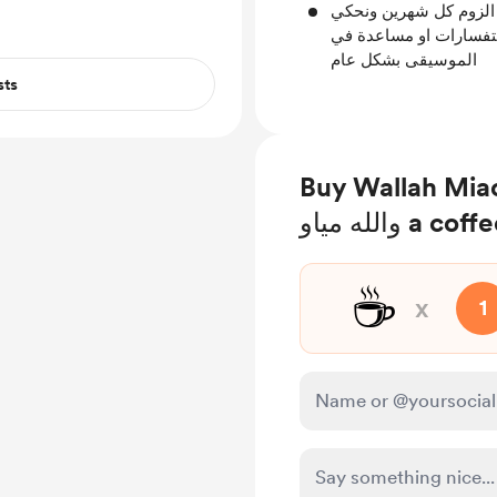
 الزوم كل شهرين ونحكي
تفسارات او مساعدة في
الموسيقى بشكل عام
sts
Buy Wallah بودكاست
له مياو a coffee
☕
x
1