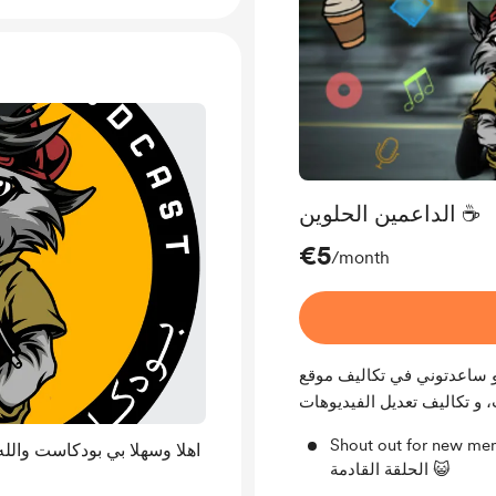
الداعمين الحلوين ☕️
€5
/month
هريا، بتكونو ساعدتوني في تكاليف موقع
Shout out for، تحية على البودكاست في
اهلا وسهلا بي بودكاست والل
الحلقة القادمة 😺