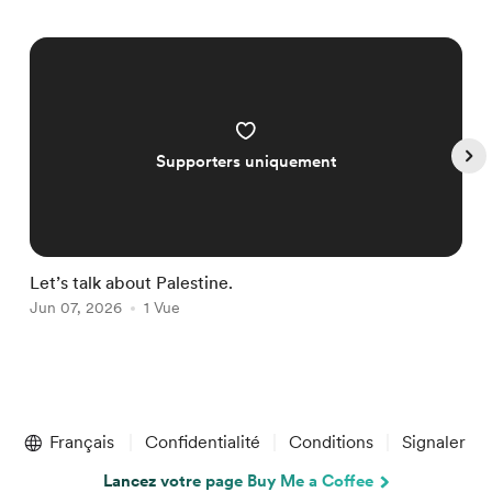
Supporters uniquement
Let’s talk about Palestine.
I
Jun 07, 2026
1 Vue
J
Item
1
Français
Confidentialité
Conditions
Signaler
of
5
Lancez votre page Buy Me a Coffee