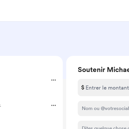
Soutenir Micha
$
.