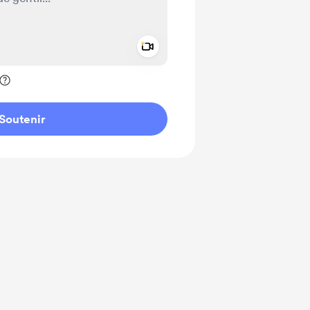
Add a video message
ivé
Soutenir