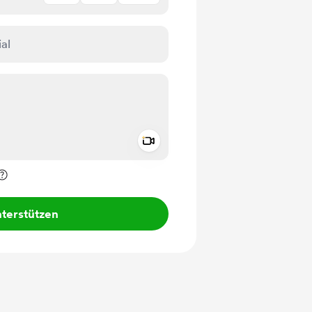
Add a video message
rivat kennzeichnen
terstützen