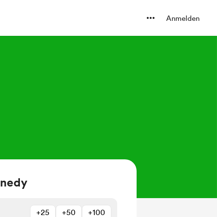
Anmelden
nnedy
+25
+50
+100