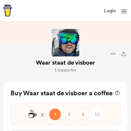
Login
Waar staat de visboer
1 supporter
Buy Waar staat de visboer a coffee
☕
x
1
3
5