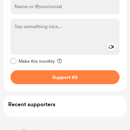
Add a 
Make this message private
Make this monthly
Support €5
Recent supporters