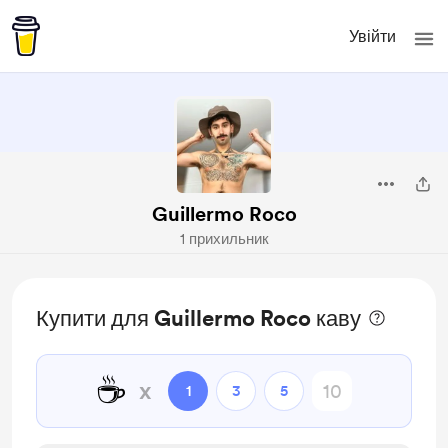
Увійти
Guillermo Roco
1 прихильник
Купити для Guillermo Roco каву
☕
x
1
3
5