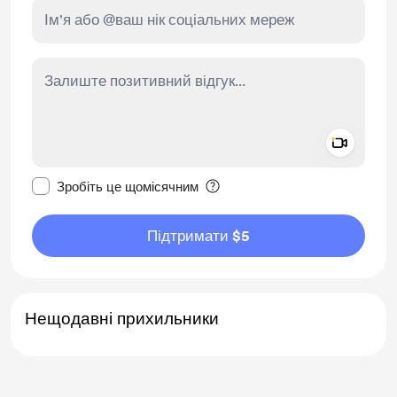
Add a 
Зробити це повідомлення приватним
Зробіть це щомісячним
Підтримати $5
Нещодавні прихильники