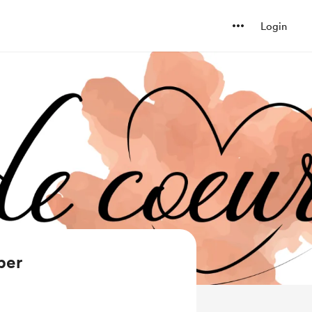
Login
ber