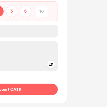
3
5
Add a video message
ivate
pport CA$5