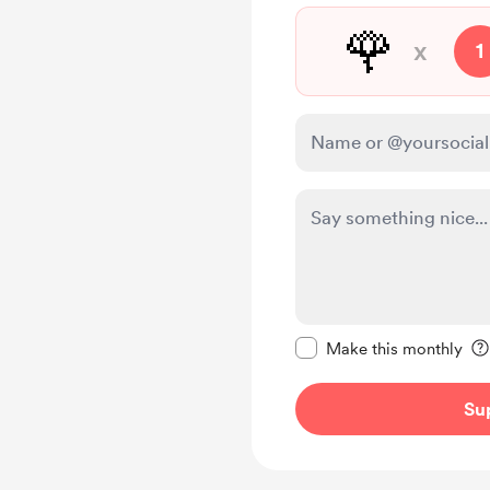
🌹
x
1
Make this message pr
Make this monthly
Su