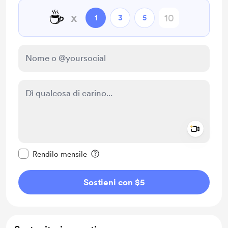
☕
x
1
3
5
Add a 
Rendi questo messaggio privato
Rendilo mensile
Sostieni con $5