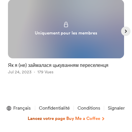
Uniquement pour les membres
Як я (не) займалася цькуванням переселенця
Я
Jul 24, 2023
179 Vues
A
Item
1
Français
Confidentialité
Conditions
Signaler
of
5
Lancez votre page Buy Me a Coffee