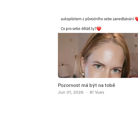
Pozornost má být na tobě
Jun 01, 2026
81 Vues
Item
1
of
5