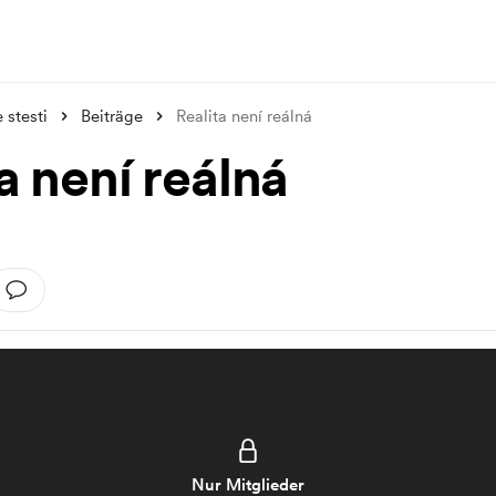
stesti
Beiträge
Realita není reálná
a není reálná
Nur Mitglieder