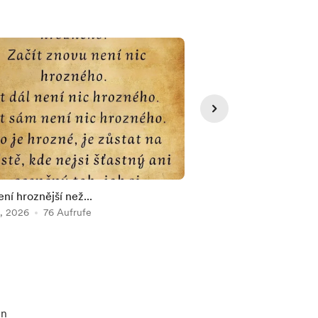
ní hroznější než...
Ke štěstí se musíš cít
, 2026
76 Aufrufe
Jun 22, 2026
74 Aufr
en