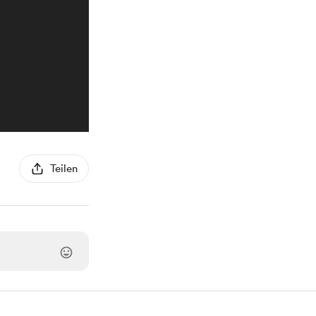
Teilen