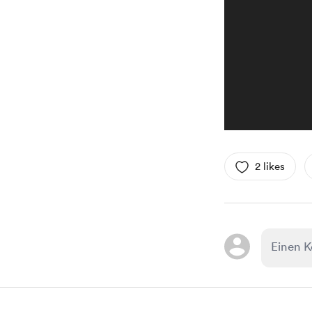
2 likes