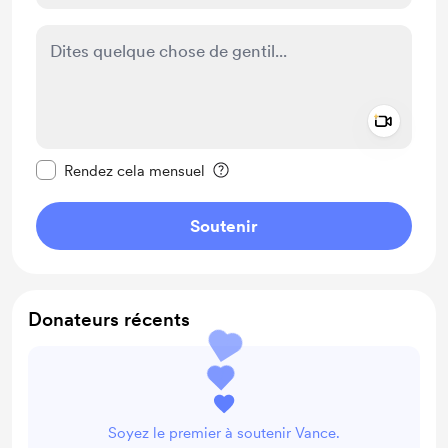
Add a 
Rendre ce message privé
Rendez cela mensuel
Soutenir
Donateurs récents
Soyez le premier à soutenir Vance.