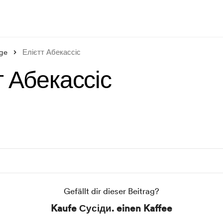
äge
Елієтт Абекассіс
т Абекассіс
Gefällt dir dieser Beitrag?
Kaufe Сусіди. einen Kaffee