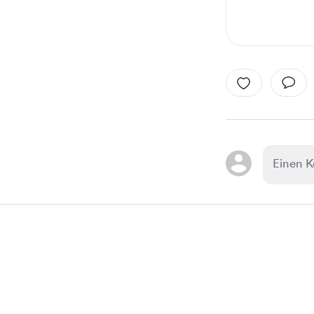
Item
1
of
1